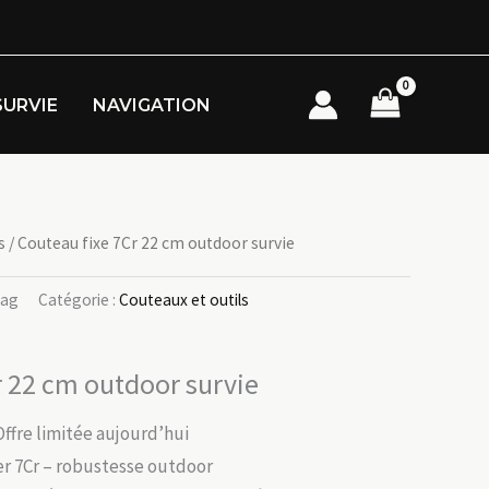
SURVIE
NAVIGATION
s
/ Couteau fixe 7Cr 22 cm outdoor survie
9ag
Catégorie :
Couteaux et outils
r 22 cm outdoor survie
Offre limitée aujourd’hui
ier 7Cr – robustesse outdoor