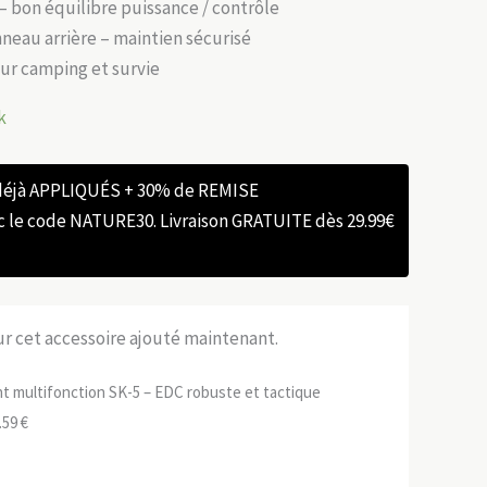
– bon équilibre puissance / contrôle
neau arrière – maintien sécurisé
ur camping et survie
k
 déjà APPLIQUÉS + 30% de REMISE
e code NATURE30. Livraison GRATUITE dès 29.99€
sur cet accessoire ajouté maintenant.
ant multifonction SK-5 – EDC robuste et tactique
Le
.59
€
ix
prix
tial
actuel