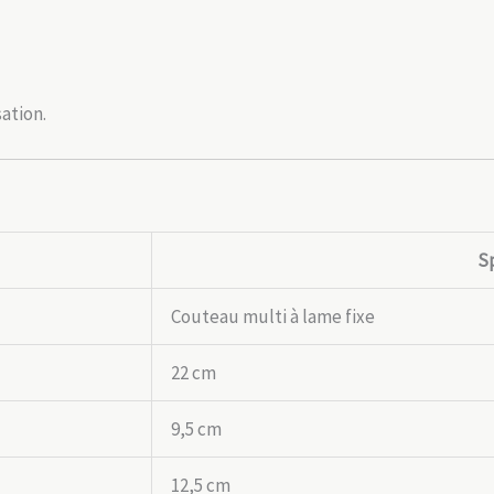
sation.
Sp
Couteau multi à lame fixe
22 cm
9,5 cm
12,5 cm