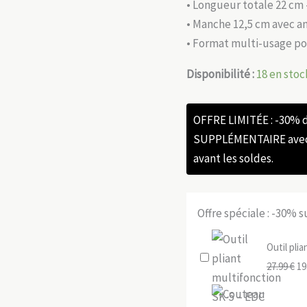
• Longueur totale 22 cm 
• Manche 12,5 cm avec an
• Format multi-usage po
Disponibilité :
18 en stoc
OFFRE LIMITÉE : -30%
SUPPLÉMENTAIRE avec l
avant les soldes.
Offre spéciale : -30% 
Outil pli
Le
27.99
€
19
pr
ini