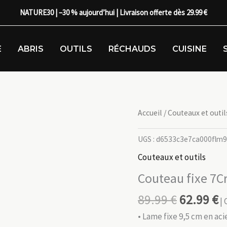
NATURE30 | –30 % aujourd’hui | Livraison offerte dès 29.99 €
E
ABRIS
OUTILS
RÉCHAUDS
CUISINE
Accueil
/
Couteaux et outil
UGS :
d6533c3e7ca000flm
Couteaux et outils
Couteau fixe 7C
89.99
€
62.99
€
| 
• Lame fixe 9,5 cm en ac