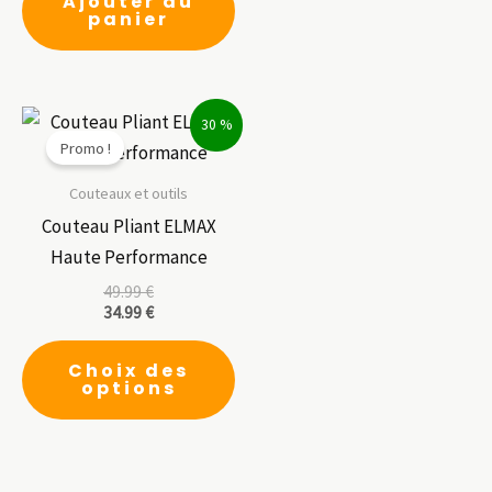
Ajouter au
panier
30 %
Promo !
Couteaux et outils
Couteau Pliant ELMAX
Haute Performance
49.99
€
34.99
€
Ce
Choix des
produit
options
a
plusieurs
variations.