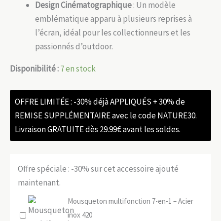
Design Cinématographique
: Un modèle
emblématique apparu à plusieurs reprises à
l’écran, idéal pour les collectionneurs et les
passionnés d’outdoor.
Disponibilité :
7 en stock
OFFRE LIMITÉE : -30% déjà APPLIQUÉS + 30% de
REMISE SUPPLÉMENTAIRE avec le code NATURE30.
Livraison GRATUITE dès 29.99€ avant les soldes.
Offre spéciale : -30% sur cet accessoire ajouté
maintenant.
Mousqueton multifonction 7-en-1 – Acier
inox 420