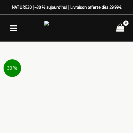
Aller
NATURE30 | –30 % aujourd’hui | Livraison offerte dès 29.99 €
au
contenu
30 %