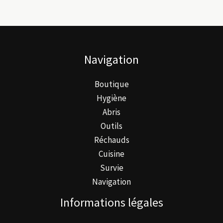
Les
options
peuvent
être
Navigation
choisies
sur
Boutique
la
Hygiène
page
Abris
du
Outils
produit
Réchauds
Cuisine
Survie
Navigation
Informations légales