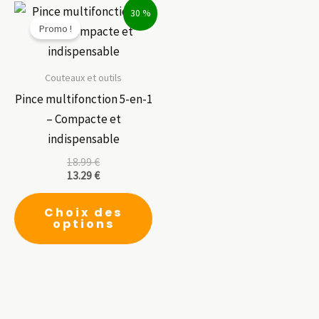
30 %
Promo !
Couteaux et outils
Pince multifonction 5-en-1
– Compacte et
indispensable
18.99
€
13.29
€
Ce
Choix des
produit
options
a
plusieurs
variations.
Les
options