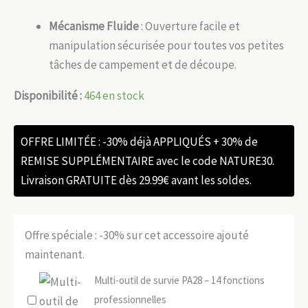
Mécanisme Fluide
: Ouverture facile et
manipulation sécurisée pour toutes vos petites
tâches de campement et de découpe.
Disponibilité :
464 en stock
OFFRE LIMITÉE : -30% déjà APPLIQUÉS + 30% de
REMISE SUPPLÉMENTAIRE avec le code NATURE30.
Livraison GRATUITE dès 29.99€ avant les soldes.
Offre spéciale : -30% sur cet accessoire ajouté
maintenant.
Multi-outil de survie PA28 – 14 fonctions
professionnelles