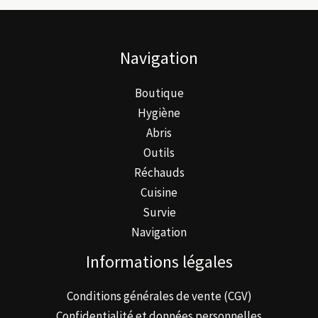
peuvent
être
Navigation
choisies
sur
Boutique
la
Hygiène
page
Abris
du
Outils
produit
Réchauds
Cuisine
Survie
Navigation
Informations légales
Conditions générales de vente (CGV)
Confidentialité et données personnelles