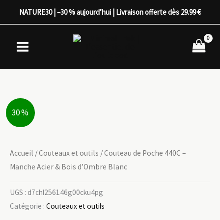
Aller
NATURE30 | –30 % aujourd’hui | Livraison offerte dès 29.99 €
au
contenu
30 %
Accueil
/
Couteaux et outils
/ Couteau de Poche 440C –
Manche Acier & Bois d’Ombre Blanc
UGS :
d7chl256146g00cku4pg
Catégorie :
Couteaux et outils