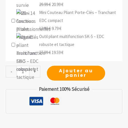
Le
Le
29.99
€
20.99
€
prix
prix
Mini Couteau Pliant Porte-Clés – Tranchant
initial
actuel
EDC compact
était :
Le
Le
est :
13.99
€
9.79
€
29.99 €.
prix
prix
20.99 €.
Outil pliant multifonction SK-5 – EDC
initial
actuel
robuste et tactique
était :
Le
est :
Le
27.99
€
19.59
€
13.99 €.
prix
9.79 €.
prix
initial
actuel
quantité
Ajouter au
-
+
panier
était :
est :
de
27.99 €.
19.59 €.
Couteau
Paiement 100% Sécurisé
de
Poche
440C
–
Manche