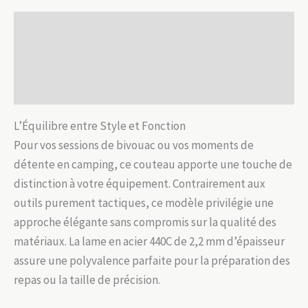
Acier
Description
&
Bois
Informations complémentaires
d'Ombre
Avis (0)
Blanc
L’Équilibre entre Style et Fonction
Pour vos sessions de bivouac ou vos moments de
détente en camping, ce couteau apporte une touche de
distinction à votre équipement. Contrairement aux
outils purement tactiques, ce modèle privilégie une
approche élégante sans compromis sur la qualité des
matériaux. La lame en acier 440C de 2,2 mm d’épaisseur
assure une polyvalence parfaite pour la préparation des
repas ou la taille de précision.