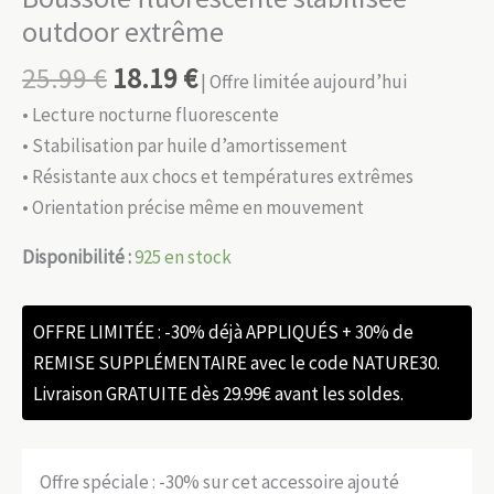
outdoor extrême
25.99
€
18.19
€
| Offre limitée aujourd’hui
• Lecture nocturne fluorescente
• Stabilisation par huile d’amortissement
• Résistante aux chocs et températures extrêmes
• Orientation précise même en mouvement
Disponibilité :
925 en stock
OFFRE LIMITÉE : -30% déjà APPLIQUÉS + 30% de
REMISE SUPPLÉMENTAIRE avec le code NATURE30.
Livraison GRATUITE dès 29.99€ avant les soldes.
Offre spéciale : -30% sur cet accessoire ajouté