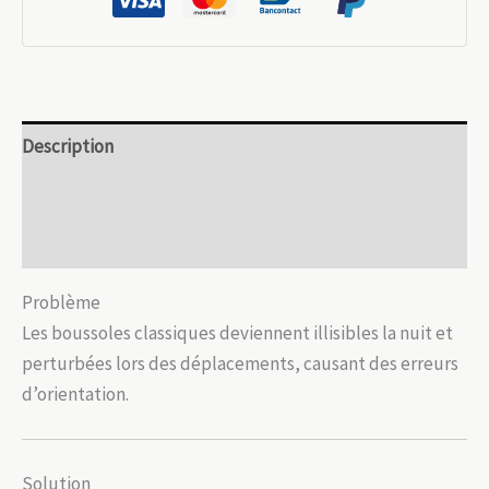
stabilisée
outdoor
extrême
Description
Informations complémentaires
Avis (0)
Problème
Les boussoles classiques deviennent illisibles la nuit et
perturbées lors des déplacements, causant des erreurs
d’orientation.
Solution