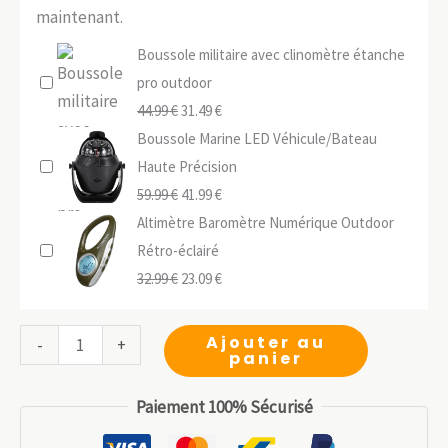
maintenant.
Boussole militaire avec clinomètre étanche
pro outdoor
Le
Le
44.99
€
31.49
€
prix
prix
Boussole Marine LED Véhicule/Bateau
initial
actuel
Haute Précision
était :
Le
est :
Le
59.99
€
41.99
€
44.99 €.
prix
31.49 €.
prix
Altimètre Baromètre Numérique Outdoor
initial
actuel
Rétro-éclairé
était :
Le
est :
Le
32.99
€
23.09
€
59.99 €.
prix
41.99 €.
prix
initial
actuel
quantité
Ajouter au
-
+
panier
était :
est :
de
32.99 €.
23.09 €.
Boussole
Paiement 100% Sécurisé
fluorescente