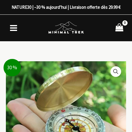
Aller
NATURE30 | –30 % aujourd’hui | Livraison offerte dès 29.99 €
au
contenu
30 %