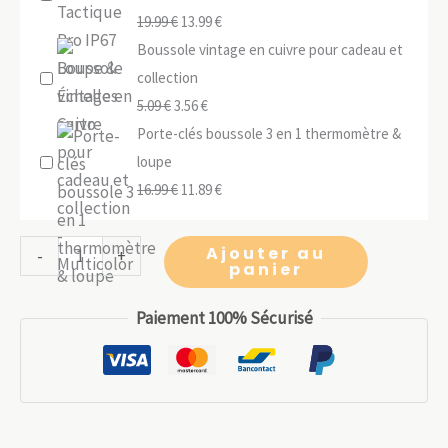
Le
Le
19.99
€
13.99
€
prix
prix
Boussole vintage en cuivre pour cadeau et
initial
actuel
collection
Le
était :
Le
est :
5.09
€
3.56
€
prix
19.99 €.
prix
13.99 €.
Porte-clés boussole 3 en 1 thermomètre &
initial
actuel
loupe
était :
Le
est :
Le
16.99
€
11.89
€
5.09 €.
prix
3.56 €.
prix
initial
actuel
quantité
Ajouter au
-
+
panier
était :
est :
de
16.99 €.
11.89 €.
Boussole
Paiement 100% Sécurisé
de
plongée
étanche
–
Cadran