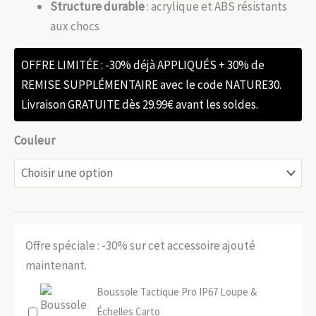
Structure durable
: acrylique et ABS résistants
aux chocs
OFFRE LIMITÉE : -30% déjà APPLIQUÉS + 30% de
REMISE SUPPLÉMENTAIRE avec le code NATURE30.
Livraison GRATUITE dès 29.99€ avant les soldes.
Couleur
Offre spéciale : -30% sur cet accessoire ajouté
maintenant.
Boussole Tactique Pro IP67 Loupe &
Échelles Carto