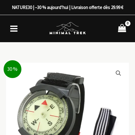
Aller
NATURE30 | –30 % aujourd’hui | Livraison offerte dès 29.99 €
au
contenu
30 %