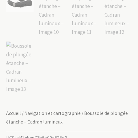
Accueil
/
Navigation et cartographie
/ Boussole de plongée
étanche – Cadran lumineux
UGS :
d41nbnp77h6g00e828o0