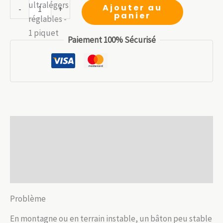
initial
actuel
quantité
Ajouter au
-
+
panier
était :
est :
de
79.99 €.
55.99 €.
Bâton
Paiement 100% Sécurisé
de
marche
rétractable
aluminium
Description
Informations complémentaires
Avis (0)
Problème
En montagne ou en terrain instable, un bâton peu stable