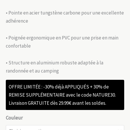
83.99 €
à
à
139.99 €
• Pointe en acier tungstène carbone pour une excellente
97.99 €
adhérence
• Poignée ergonomique en PVC pour une prise en main
confortable
• Structure en aluminium robuste adaptée à la
randonnée et au camping
OFFRE LIMITÉE : -30% déjà APPLIQUÉS + 30% de
REMISE SUPPLÉMENTAIRE avec le code NATURE30.
Livraison GRATUITE dès 29.99€ avant les soldes.
Couleur