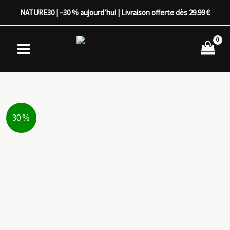
Aller
NATURE30 | –30 % aujourd’hui | Livraison offerte dès 29.99 €
au
contenu
30 %