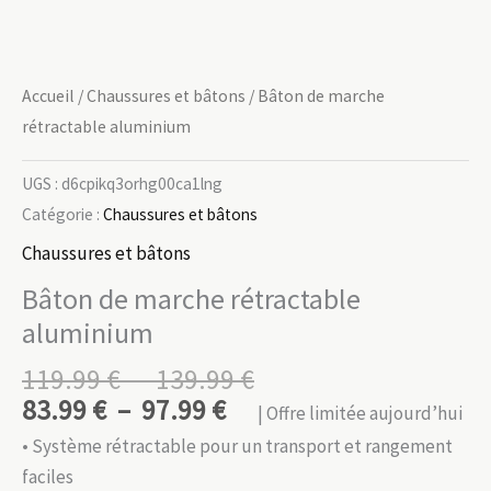
Accueil
/
Chaussures et bâtons
/ Bâton de marche
rétractable aluminium
UGS :
d6cpikq3orhg00ca1lng
Catégorie :
Chaussures et bâtons
Chaussures et bâtons
Bâton de marche rétractable
aluminium
Plage
119.99
€
–
139.99
€
Plage
de
83.99
€
–
97.99
€
| Offre limitée aujourd’hui
de
prix :
• Système rétractable pour un transport et rangement
prix :
119.99 €
faciles