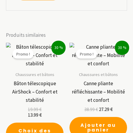
Produits similaires
30 %
30 %
Promo !
Promo !
Chaussures et bâtons
Chaussures et bâtons
Bâton télescopique
Canne pliante
AirShock – Confort et
réfléchissante – Mobilité
stabilité
et confort
19.99
€
38.99
€
27.29
€
13.99
€
Ce
Ajouter au
panier
Choix des
produit