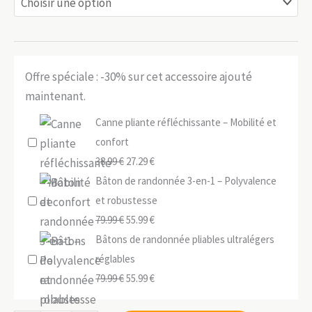
Offre spéciale : -30% sur cet accessoire ajouté
maintenant.
Canne pliante réfléchissante – Mobilité et
confort
Le
Le
38.99
€
27.29
€
prix
prix
Bâton de randonnée 3-en-1 – Polyvalence
initial
actuel
et robustesse
était :
Le
est :
Le
79.99
€
55.99
€
38.99 €.
prix
27.29 €.
prix
Bâtons de randonnée pliables ultralégers
initial
actuel
réglables
était :
Le
est :
Le
79.99
€
55.99
€
79.99 €.
prix
55.99 €.
prix