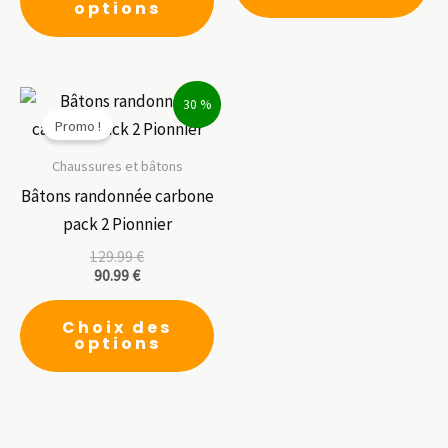
options
a
plusieurs
variations.
30 %
Les
Promo !
options
peuvent
Chaussures et bâtons
être
Bâtons randonnée carbone
choisies
pack 2 Pionnier
sur
129.99
€
90.99
€
la
Ce
page
Choix des
produit
du
options
a
produit
plusieurs
variations.
Les