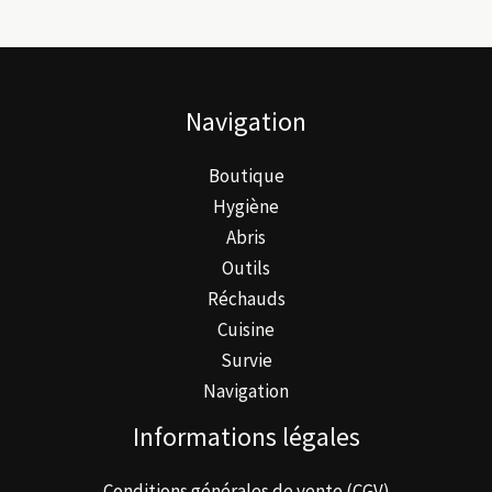
options
peuvent
être
Navigation
choisies
sur
Boutique
la
Hygiène
page
Abris
du
Outils
produit
Réchauds
Cuisine
Survie
Navigation
Informations légales
Conditions générales de vente (CGV)