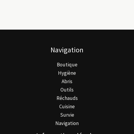
variations.
Les
options
peuvent
être
Navigation
choisies
sur
Boutique
la
Hygiène
page
Abris
du
Outils
produit
Réchauds
Cuisine
Survie
Navigation