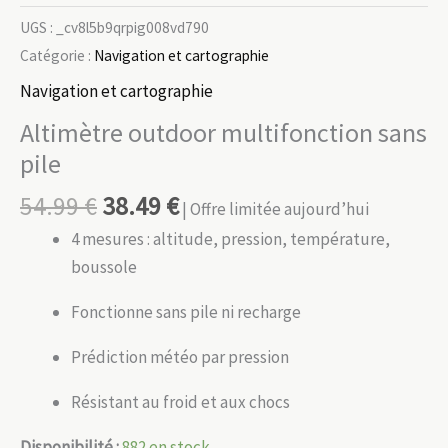
UGS :
_cv8l5b9qrpig008vd790
Catégorie :
Navigation et cartographie
Navigation et cartographie
Altimètre outdoor multifonction sans
pile
54.99
€
38.49
€
| Offre limitée aujourd’hui
4 mesures : altitude, pression, température,
boussole
Fonctionne sans pile ni recharge
Prédiction météo par pression
Résistant au froid et aux chocs
Disponibilité :
882 en stock