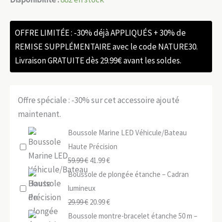
OFFRE LIMITÉE : -30% déjà APPLIQUÉS + 30% de
REMISE SUPPLÉMENTAIRE avec le code NATURE30.
Livraison GRATUITE dès 29.99€ avant les soldes.
Offre spéciale : -30% sur cet accessoire ajouté
maintenant.
Boussole Marine LED Véhicule/Bateau
Haute Précision
Le
Le
59.99
€
41.99
€
prix
prix
Boussole de plongée étanche – Cadran
initial
actuel
lumineux
était :
Le
est :
Le
29.99
€
20.99
€
59.99 €.
prix
41.99 €.
prix
Boussole montre-bracelet étanche 50 m –