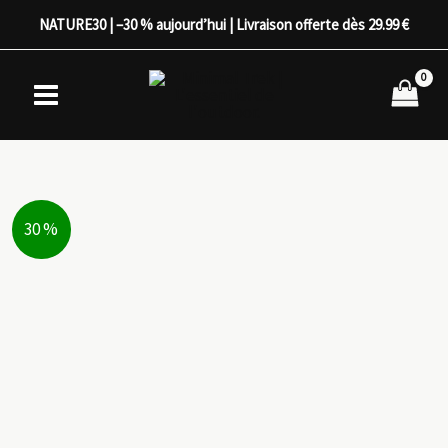
Aller
NATURE30 | –30 % aujourd’hui | Livraison offerte dès 29.99 €
au
contenu
30 %