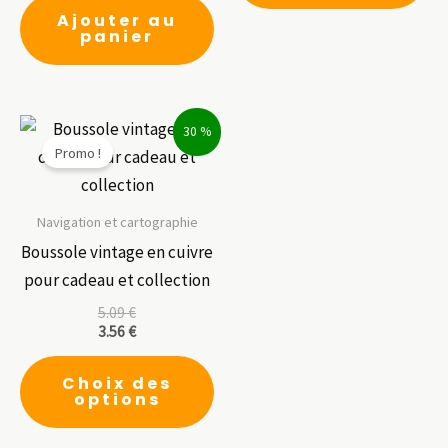
Ajouter au
panier
30 %
Promo !
Navigation et cartographie
Boussole vintage en cuivre
pour cadeau et collection
5.09
€
3.56
€
Ce
Choix des
produit
options
a
plusieurs