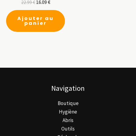
page
du
22.99
€
16.09
€
du
pr
produit
Ajouter au
panier
Navigation
Boutique
Hygiène
Abris
Outils