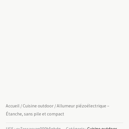
Accueil
/
Cuisine outdoor
/ Allumeur piézoélectrique –
Étanche, sans pile et compact
UGS :
cv7essacvan000b5pbdg
Catégorie :
Cuisine outdoor