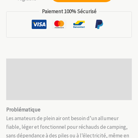
15.99 €.
11.19 €.
Allumeur
Paiement 100% Sécurisé
piézoélectrique
–
Étanche,
sans
pile
et
Description
compact
Informations complémentaires
Avis (0)
Problématique
Les amateurs de plein air ont besoin d’un allumeur
fiable, léger et fonctionnel pour réchauds de camping,
sans dépendance à des piles ou à l’électricité, même en