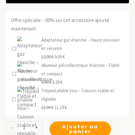
Offre spéciale : -30% sur cet accessoire ajouté
maintenant.
Adaptateur gaz étanche – Haute pression
et sécurité
Le
Le
12.99
€
9.09
€
prix
prix
Allumeur piézoélectrique étanche – Fiable
initial
actuel
et compact
Le
était :
Le
est :
8.99
€
6.29
€
prix
12.99 €.
prix
9.09 €.
Trépied pliable inox – Cuisson stable et
initial
actuel
réglable
était :
Le
est :
Le
15.99
€
11.19
€
8.99 €.
prix
6.29 €.
prix
initial
actuel
quantité
Ajouter au
-
+
panier
était :
est :
de