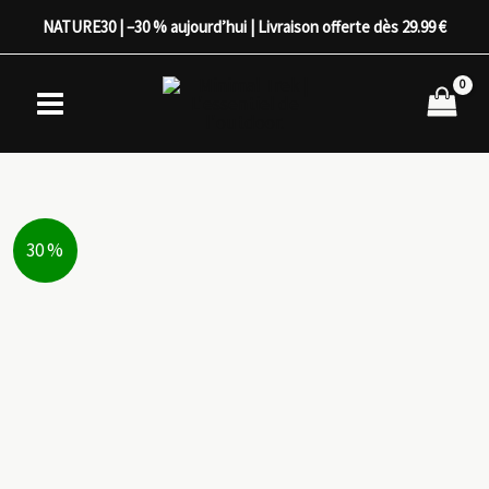
Aller
NATURE30 | –30 % aujourd’hui | Livraison offerte dès 29.99 €
au
contenu
30 %