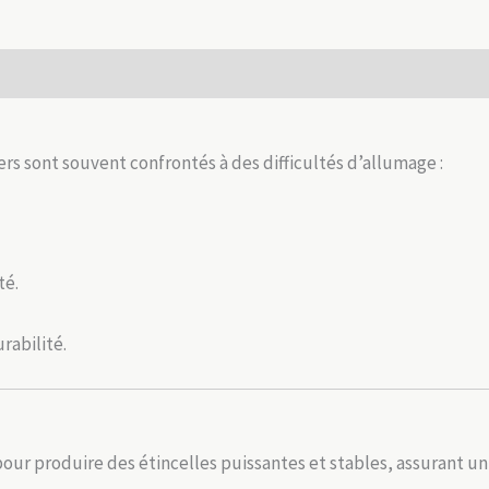
–
Étincelle
puissante
et
durable
ers sont souvent confrontés à des difficultés d’allumage :
té.
rabilité.
our produire des étincelles puissantes et stables, assurant u