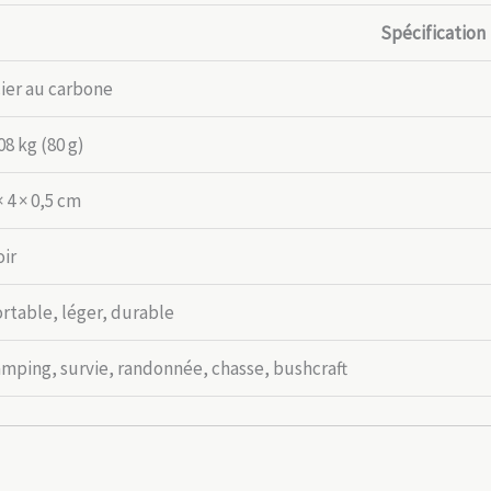
Spécification
ier au carbone
08 kg (80 g)
× 4 × 0,5 cm
ir
rtable, léger, durable
mping, survie, randonnée, chasse, bushcraft