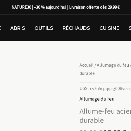
NATURE30 | –30 % aujourd’hui | Livraison offerte dès 29.99 €
E
ABRIS
OUTILS
RÉCHAUDS
CUISINE
Accueil
/
Allumage du feu
/
durable
UGS :
cv7n5cpqrpig008vce
Allumage du feu
Allume-feu acier
durable