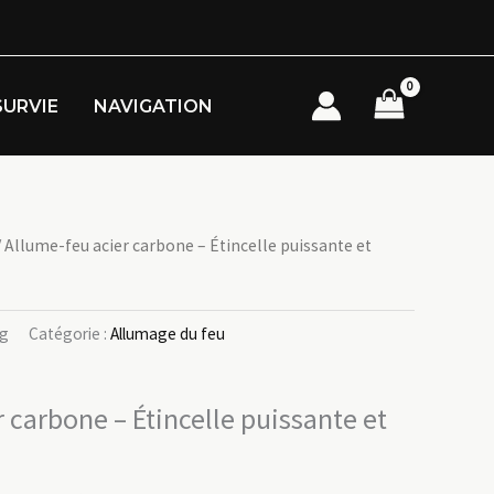
SURVIE
NAVIGATION
 Allume-feu acier carbone – Étincelle puissante et
kg
Catégorie :
Allumage du feu
 carbone – Étincelle puissante et