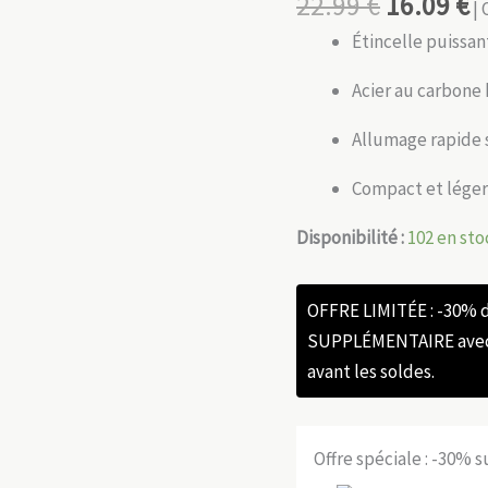
22.99
€
16.09
€
| 
Étincelle puissan
Acier au carbone 
Allumage rapide s
Compact et léger 
Disponibilité :
102 en sto
OFFRE LIMITÉE : -30%
SUPPLÉMENTAIRE avec l
avant les soldes.
Offre spéciale : -30% 