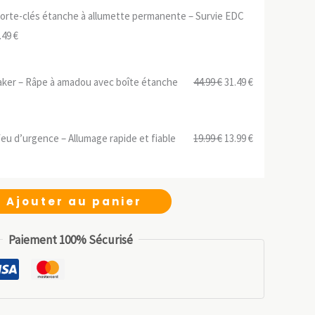
orte-clés étanche à allumette permanente – Survie EDC
Le
.49
€
ix
prix
tial
actuel
Le
Le
aker – Râpe à amadou avec boîte étanche
44.99
€
31.49
€
it :
est :
prix
prix
.99 €.
17.49 €.
initial
actuel
Le
Le
eu d’urgence – Allumage rapide et fiable
19.99
€
13.99
€
était :
est :
prix
prix
44.99 €.
31.49 €.
initial
actuel
était :
est :
Ajouter au panier
19.99 €.
13.99 €.
Paiement 100% Sécurisé