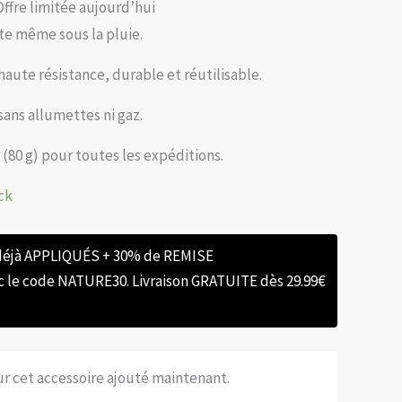
Offre limitée aujourd’hui
te même sous la pluie.
haute résistance, durable et réutilisable.
ans allumettes ni gaz.
(80 g) pour toutes les expéditions.
ck
 déjà APPLIQUÉS + 30% de REMISE
e code NATURE30. Livraison GRATUITE dès 29.99€
sur cet accessoire ajouté maintenant.