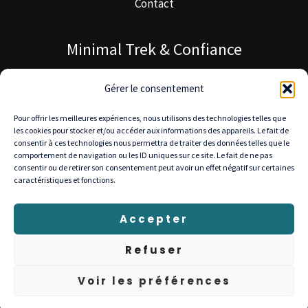
Contact
Minimal Trek & Confiance
À propos de Minimal Trek
Gérer le consentement
Blog MinimalTrek
Pour offrir les meilleures expériences, nous utilisons des technologies telles que
Notre mission
les cookies pour stocker et/ou accéder aux informations des appareils. Le fait de
consentir à ces technologies nous permettra de traiter des données telles que le
comportement de navigation ou les ID uniques sur ce site. Le fait de ne pas
consentir ou de retirer son consentement peut avoir un effet négatif sur certaines
caractéristiques et fonctions.
© 2025 Minimal Trek — Tous droits réservés
Livraison gratuite en Europe • Retours 30 jours •
Accepter
Paiement sécurisé : Stripe, PayPal, Visa, Mastercard
Refuser
Voir les préférences